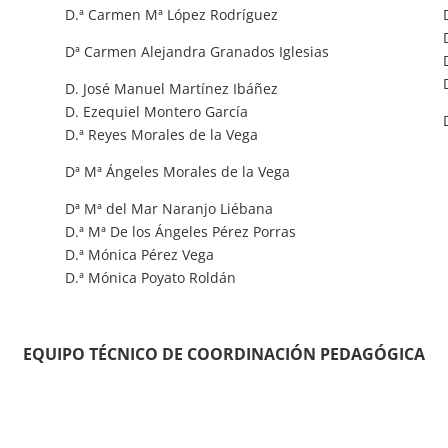
D.ª Carmen Mª López Rodríguez
Dª Carmen Alejandra Granados Iglesias
D. José Manuel Martínez Ibáñez
D. Ezequiel Montero García
D.ª Reyes Morales de la Vega
Dª Mª Ángeles Morales de la Vega
Dª Mª del Mar Naranjo Liébana
D.ª Mª De los Ángeles Pérez Porras
D.ª Mónica Pérez Vega
D.ª Mónica Poyato Roldán
EQUIPO TÉCNICO DE COORDINACIÓN PEDAGÓGICA