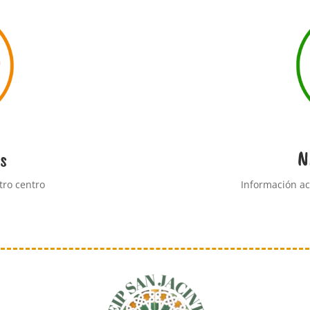
s
N
tro centro
Información a