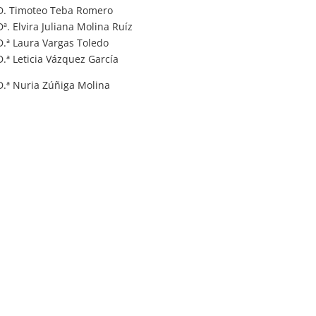
D. Timoteo Teba Romero
Dª. Elvira Juliana Molina Ruíz
D.ª Laura Vargas Toledo
D.ª Leticia Vázquez García
D.ª Nuria Zúñiga Molina