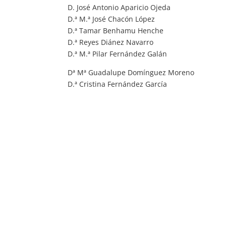
D. José Antonio Aparicio Ojeda
D.ª M.ª José Chacón López
D.ª Tamar Benhamu Henche
D.ª Reyes Diánez Navarro
D.ª M.ª Pilar Fernández Galán
Dª Mª Guadalupe Domínguez Moreno
D.ª Cristina Fernández García