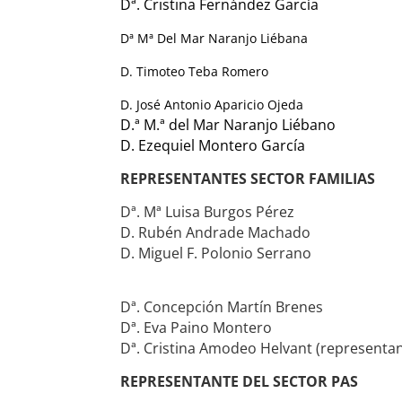
Dª. Cristina Fernández García
Dª Mª Del Mar Naranjo Liébana
D. Timoteo Teba Romero
D. José Antonio Aparicio Ojeda
D.ª M.ª del Mar Naranjo Liébano
D. Ezequiel Montero García
REPRESENTANTES SECTOR FAMILIAS
Dª. Mª Luisa Burgos Pérez
D. Rubén Andrade Machado
D. Miguel F. Polonio Serrano
Dª. Ana Redondo Verdugo
Dª. Concepción Martín Brenes
Dª. Eva Paino Montero
Dª. Cristina Amodeo Helvant (representa
REPRESENTANTE DEL SECTOR PAS