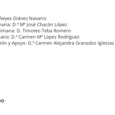
 Reyes Diánez Navarro
maria: D.ª Mª José Chacón López
rimaria: D. Timoteo Teba Romero
maria: D.ª Carmen Mª López Rodríguez
ión y Apoyo: D.ª Carmen Alejandra Granados Iglesias
DO